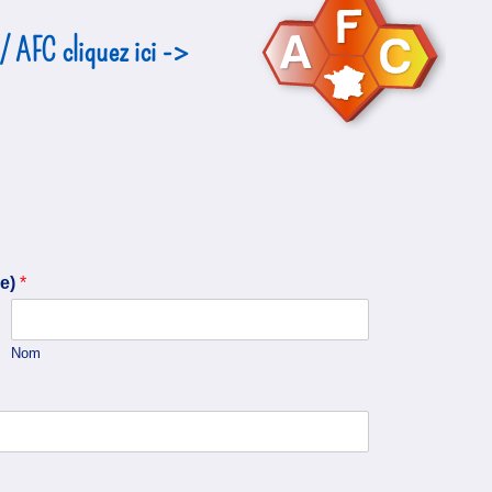
 AFC cliquez ici ​->
me)
*
Nom